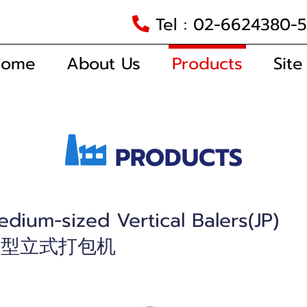
Tel : 02-6624380-
Home
About Us
Products
Site
PRODUCTS
edium-sized Vertical Balers(JP)
中型立式打包机